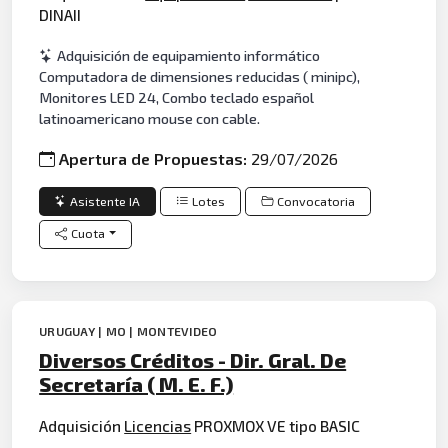
DINAII
Adquisición de equipamiento informático
Computadora de dimensiones reducidas ( minipc),
Monitores LED 24, Combo teclado español
latinoamericano mouse con cable.
Apertura de Propuestas:
29/07/2026
Asistente IA
Lotes
Convocatoria
Cuota
URUGUAY | MO | MONTEVIDEO
Diversos Créditos - Dir. Gral. De
Secretaría ( M. E. F.)
Adquisición
Licencias
PROXMOX VE tipo BASIC