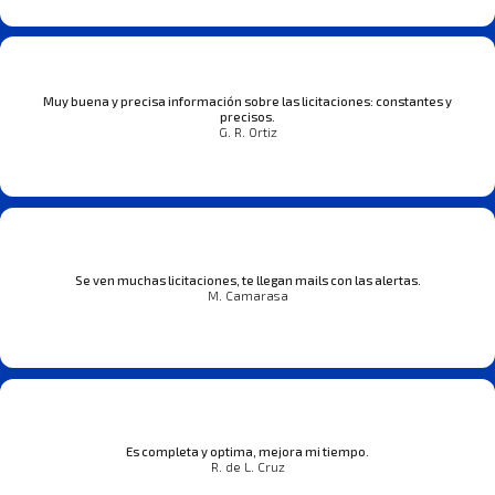
Muy buena y precisa información sobre las licitaciones: constantes y
precisos.
G. R. Ortiz
Se ven muchas licitaciones, te llegan mails con las alertas.
M. Camarasa
Es completa y optima, mejora mi tiempo.
R. de L. Cruz