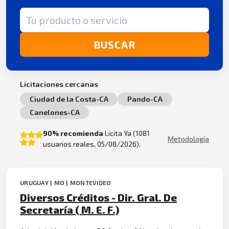
Término de búsqueda
BUSCAR
Licitaciones cercanas
Ciudad de la Costa-CA
Pando-CA
Canelones-CA
90% recomienda
Licita Ya (1081
Metodología
usuarios reales, 05/08/2026).
URUGUAY | MO | MONTEVIDEO
Diversos Créditos - Dir. Gral. De
Secretaría ( M. E. F.)