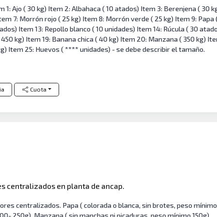
 1: Ajo ( 30 kg) Item 2: Albahaca ( 10 atados) Item 3: Berenjena ( 30 k
tem 7: Morrón rojo ( 25 kg) Item 8: Morrón verde ( 25 kg) Item 9: Papa ( 
dos) Item 13: Repollo blanco ( 10 unidades) Item 14: Rúcula ( 30 atado
( 450 kg) Item 19: Banana chica ( 40 kg) Item 20: Manzana ( 350 kg) Ite
kg) Item 25: Huevos ( **** unidades) - se debe describir el tamaño.
ia
Cuota
s centralizados en planta de ancap.
res centralizados. Papa ( colorada o blanca, sin brotes, peso mínim
200- 250g), Manzana ( sin manchas ni picaduras, peso mínimo 150g).