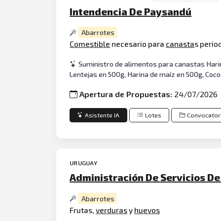
Intendencia De Paysandú
Abarrotes
Comestible
necesario para
canasta
s perio
Suministro de alimentos para canastas Harina
Lentejas en 500g, Harina de maíz en 500g, Coco
Apertura de Propuestas:
24/07/2026
Asistente IA
Lotes
Convocator
URUGUAY
Administración De Servicios D
Abarrotes
Frutas,
verduras
y
huevos