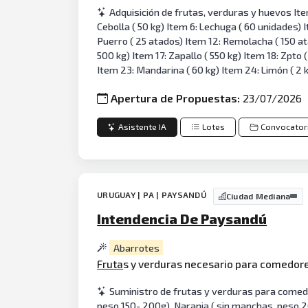
Adquisición de frutas, verduras y huevos Item
Cebolla ( 50 kg) Item 6: Lechuga ( 60 unidades) I
Puerro ( 25 atados) Item 12: Remolacha ( 150 ata
500 kg) Item 17: Zapallo ( 550 kg) Item 18: Zpto 
Item 23: Mandarina ( 60 kg) Item 24: Limón ( 2 
Apertura de Propuestas:
23/07/2026
Asistente IA
Lotes
Convocator
URUGUAY | PA | PAYSANDÚ
Ciudad Mediana
Intendencia De Paysandú
Abarrotes
Fruta
s y verduras necesario para comedore
Suministro de frutas y verduras para comedo
peso 150- 200g), Naranja ( sin manchas, peso 