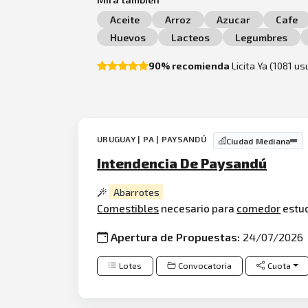
Aceite
Arroz
Azucar
Cafe
Huevos
Lacteos
Legumbres
90% recomienda
Licita Ya (1081 u
URUGUAY | PA | PAYSANDÚ
Ciudad Mediana
Intendencia De Paysandú
Abarrotes
Comestibles
necesario para
comedor
estud
Apertura de Propuestas:
24/07/2026
Lotes
Convocatoria
Cuota