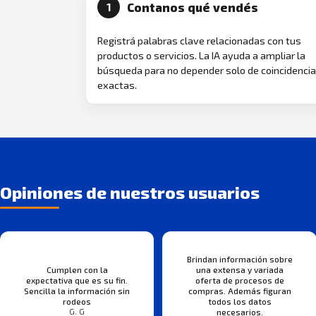
Contanos qué vendés
1
Registrá palabras clave relacionadas con tus
productos o servicios. La IA ayuda a ampliar la
búsqueda para no depender solo de coincidenci
exactas.
Opiniones de nuestros usuarios
Brindan información sobre
Cumplen con la
una extensa y variada
expectativa que es su fin.
oferta de procesos de
Sencilla la información sin
compras. Además figuran
rodeos
todos los datos
G. G
necesarios.