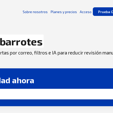
Sobre nosotros
Planes y precios
Acceso
Prueba G
barrotes
tas por correo, filtros e IA para reducir revisión man
dad ahora