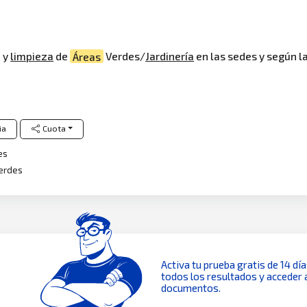
o y
limpieza
de
Áreas
Verdes/
Jardinería
en las sedes y según l
ia
Cuota
es
erdes
Activa tu prueba gratis de 14 dí
todos los resultados y acceder 
documentos.