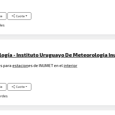
ia
Cuota
des
logía - Instituto Uruguayo De Meteorologia I
s para
estacion
es de INUMET en el
interior
ia
Cuota
rdes