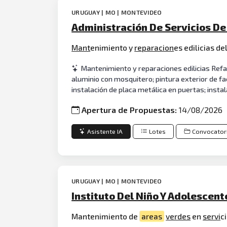
URUGUAY | MO | MONTEVIDEO
Administración De Servicios De
Mant
enimiento y
reparacion
es edilicias d
Mantenimiento y reparaciones edilicias Refa
aluminio con mosquitero; pintura exterior de fa
instalación de placa metálica en puertas; insta
Apertura de Propuestas:
14/08/2026
Asistente IA
Lotes
Convocator
URUGUAY | MO | MONTEVIDEO
Instituto Del Niño Y Adolescent
Mantenimiento de
areas
verdes
en
servi
c