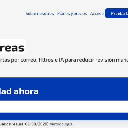
Sobre nosotros
Planes y precios
Acceso
Prueba G
reas
tas por correo, filtros e IA para reducir revisión man
dad ahora
suarios reales, 07/08/2026).
Metodología