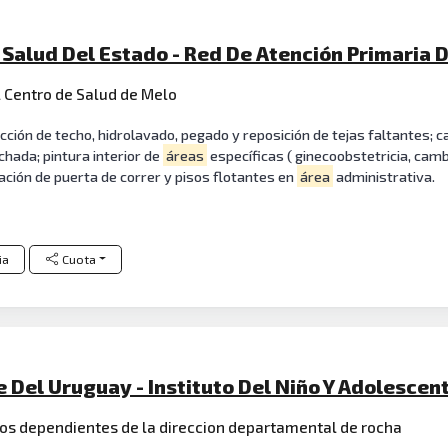
 Salud Del Estado - Red De Atención Primaria 
el Centro de Salud de Melo
cción de techo, hidrolavado, pegado y reposición de tejas faltantes
chada; pintura interior de
áreas
específicas ( ginecoobstetricia, camb
lación de puerta de correr y pisos flotantes en
área
administrativa.
ia
Cuota
e Del Uruguay - Instituto Del Niño Y Adolescen
ios dependientes de la direccion departamental de rocha