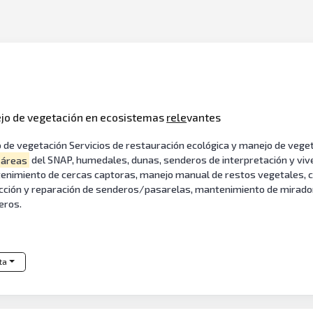
jo de vegetación en ecosistemas
rele
vantes
o de vegetación Servicios de restauración ecológica y manejo de veg
áreas
del SNAP, humedales, dunas, senderos de interpretación y vive
ntenimiento de cercas captoras, manejo manual de restos vegetales, c
ucción y reparación de senderos/pasarelas, mantenimiento de mira
eros.
ta