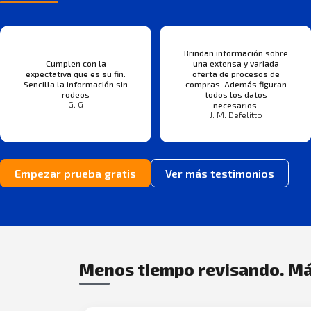
Brindan información sobre
Cumplen con la
una extensa y variada
expectativa que es su fin.
oferta de procesos de
Sencilla la información sin
compras. Además figuran
rodeos
todos los datos
G. G
necesarios.
J. M. Defelitto
Empezar prueba gratis
Ver más testimonios
Menos tiempo revisando. Má