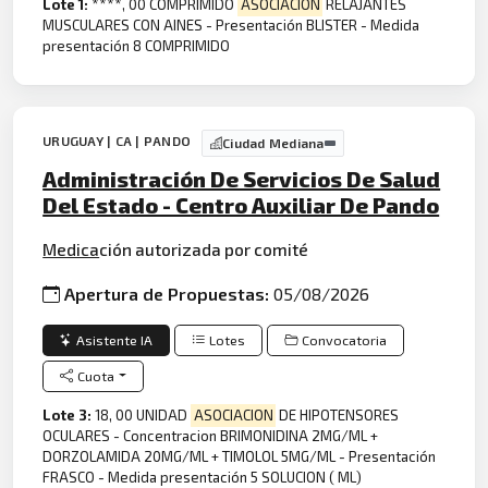
Lote 1:
****, 00 COMPRIMIDO
ASOCIACION
RELAJANTES
MUSCULARES CON AINES - Presentación BLISTER - Medida
presentación 8 COMPRIMIDO
URUGUAY | CA | PANDO
Ciudad Mediana
Administración De Servicios De Salud
Del Estado - Centro Auxiliar De Pando
Medica
ción autorizada por comité
Apertura de Propuestas:
05/08/2026
Asistente IA
Lotes
Convocatoria
Cuota
Lote 3:
18, 00 UNIDAD
ASOCIACION
DE HIPOTENSORES
OCULARES - Concentracion BRIMONIDINA 2MG/ML +
DORZOLAMIDA 20MG/ML + TIMOLOL 5MG/ML - Presentación
FRASCO - Medida presentación 5 SOLUCION ( ML)