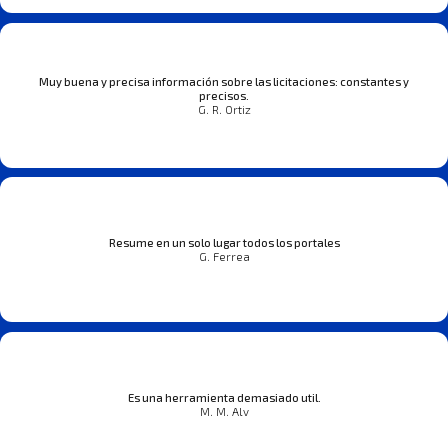
Muy buena y precisa información sobre las licitaciones: constantes y
precisos.
G. R. Ortiz
Resume en un solo lugar todos los portales
G. Ferrea
Es una herramienta demasiado util.
M. M. Alv