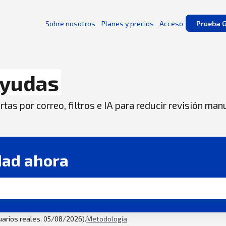
Sobre nosotros
Planes y precios
Acceso
Prueba G
yudas
tas por correo, filtros e IA para reducir revisión man
dad ahora
suarios reales, 05/08/2026).
Metodología