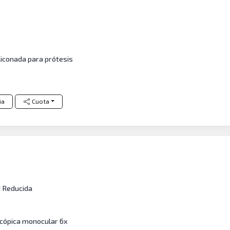
iliconada para prótesis
ia
Cuota
 Reducida
cópica monocular 6x