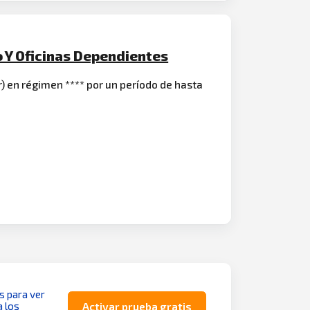
o Y Oficinas Dependientes
) en régimen **** por un período de hasta
as para ver
a los
Activar prueba gratis