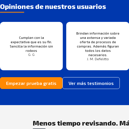
Opiniones de nuestros usuarios
Brindan información sobre
Cumplen con la
una extensa y variada
expectativa que es su fin.
oferta de procesos de
Sencilla la información sin
compras. Además figuran
rodeos
todos los datos
G. G
necesarios.
J. M. Defelitto
Empezar prueba gratis
Ver más testimonios
Menos tiempo revisando. Má