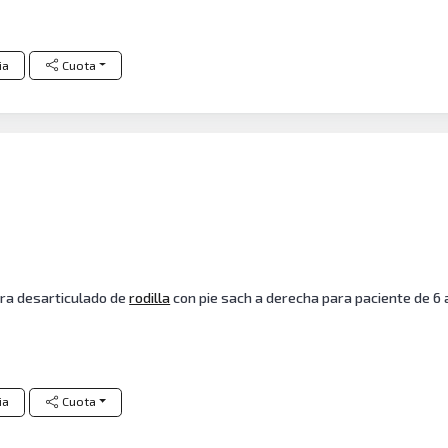
ia
Cuota
ara desarticulado de
rodilla
con pie sach a derecha para paciente de 6
ia
Cuota