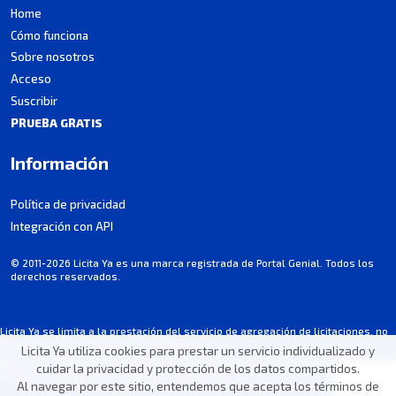
Home
Cómo funciona
Sobre nosotros
Acceso
Suscribir
PRUEBA GRATIS
Información
Política de privacidad
Integración con API
© 2011-2026 Licita Ya es una marca registrada de Portal Genial. Todos los
derechos reservados.
Licita Ya se limita a la prestación del servicio de agregación de licitaciones, no
participa en los procesos de contratación.
Licita Ya utiliza cookies para prestar un servicio individualizado y
Parte de la información puede contener imprecisiones involuntarias. Consultá
cuidar la privacidad y protección de los datos compartidos.
siempre el pliego/aviso oficial de cada licitación.
Al navegar por este sitio, entendemos que acepta los términos de