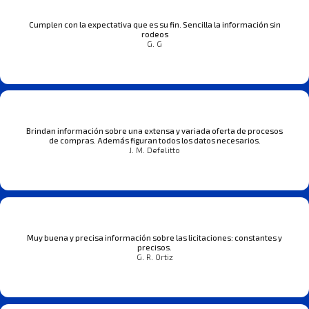
Cumplen con la expectativa que es su fin. Sencilla la información sin
rodeos
G. G
Brindan información sobre una extensa y variada oferta de procesos
de compras. Además figuran todos los datos necesarios.
J. M. Defelitto
Muy buena y precisa información sobre las licitaciones: constantes y
precisos.
G. R. Ortiz