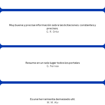
Muy buena y precisa información sobre las licitaciones: constantes y
precisos.
G. R. Ortiz
Resume en un solo lugar todos los portales
G. Ferrea
Es una herramienta demasiado util.
M. M. Alv