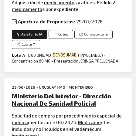
Adquisición de
medicamento
s y afines. Pedido 2
medicamento
s por expediente
Apertura de Propuestas:
29/07/2026
Asistente IA
Lotes
Convocatoria
Cuota
Lote 7:
11, 00 UNIDAD
DENOSUMAB
( INYECTABLE) -
Concentracion 60 MG - Presentación JERINGA PRELLENADA
23/06/2026 - URUGUAY | MO | MONTEVIDEO
Ministerio Del Interior - Dirección
Nacional De Sanidad Policial
Solicitud de compra por procedimiento especial de
medica
mentos arce 04/2023.
Medicame
ntos
incluidos y no incluidos en el vademécum
institucional