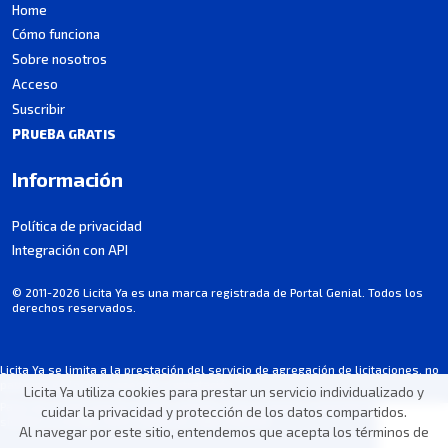
Home
Cómo funciona
Sobre nosotros
Acceso
Suscribir
PRUEBA GRATIS
Información
Política de privacidad
Integración con API
© 2011-2026 Licita Ya es una marca registrada de Portal Genial. Todos los
derechos reservados.
Licita Ya se limita a la prestación del servicio de agregación de licitaciones, no
participa en los procesos de contratación.
Licita Ya utiliza cookies para prestar un servicio individualizado y
Parte de la información puede contener imprecisiones involuntarias. Consultá
cuidar la privacidad y protección de los datos compartidos.
siempre el pliego/aviso oficial de cada licitación.
Al navegar por este sitio, entendemos que acepta los términos de