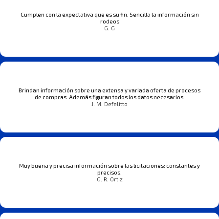
Cumplen con la expectativa que es su fin. Sencilla la información sin
rodeos
G. G
Brindan información sobre una extensa y variada oferta de procesos
de compras. Además figuran todos los datos necesarios.
J. M. Defelitto
Muy buena y precisa información sobre las licitaciones: constantes y
precisos.
G. R. Ortiz