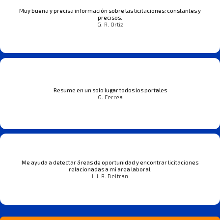
Muy buena y precisa información sobre las licitaciones: constantes y
precisos.
G. R. Ortiz
Resume en un solo lugar todos los portales
G. Ferrea
Me ayuda a detectar áreas de oportunidad y encontrar licitaciones
relacionadas a mi area laboral.
I. J. R. Beltran