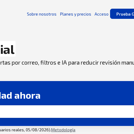
Sobre nosotros
Planes y precios
Acceso
Prueba G
ial
tas por correo, filtros e IA para reducir revisión man
dad ahora
suarios reales, 05/08/2026).
Metodología