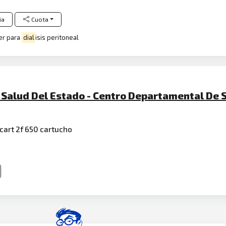
ia
Cuota
ter para
dial
isis peritoneal
 Salud Del Estado - Centro Departamental De 
ocart 2f 650 cartucho