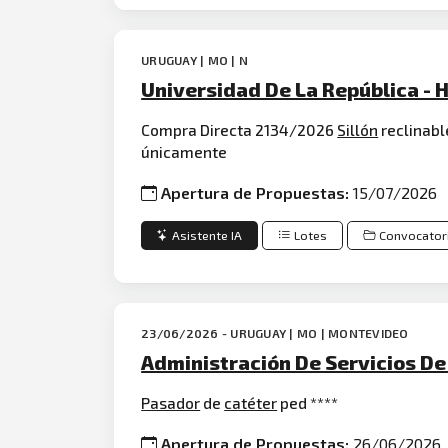
URUGUAY | MO | N
Universidad De La República - H
Compra Directa 2134/2026
Sillón
reclinabl
únicamente
Apertura de Propuestas:
15/07/2026
Asistente IA
Lotes
Convocator
23/06/2026 - URUGUAY | MO | MONTEVIDEO
Administración De Servicios De 
Pasador
de
catéter
ped ****
Apertura de Propuestas:
26/06/2026