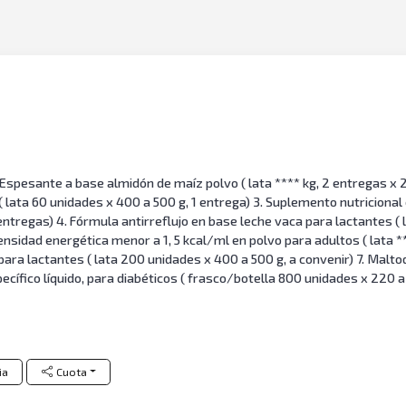
 Espesante a base almidón de maíz polvo ( lata **** kg, 2 entregas x 
( lata 60 unidades x 400 a 500 g, 1 entrega) 3. Suplemento nutricional
 entregas) 4. Fórmula antirreflujo en base leche vaca para lactantes ( 
nsidad energética menor a 1, 5 kcal/ml en polvo para adultos ( lata *
ra lactantes ( lata 200 unidades x 400 a 500 g, a convenir) 7. Maltod
ecífico líquido, para diabéticos ( frasco/botella 800 unidades x 220 a
ia
Cuota