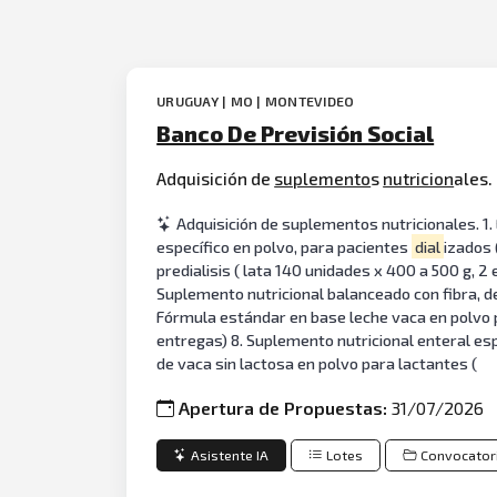
URUGUAY | MO | MONTEVIDEO
Banco De Previsión Social
Adquisición de
suplemento
s
nutricion
ales.
Adquisición de suplementos nutricionales. 1.
específico en polvo, para pacientes
dial
izados 
predialisis ( lata 140 unidades x 400 a 500 g, 2
Suplemento nutricional balanceado con fibra, de
Fórmula estándar en base leche vaca en polvo pa
entregas) 8. Suplemento nutricional enteral esp
de vaca sin lactosa en polvo para lactantes (
Apertura de Propuestas:
31/07/2026
Asistente IA
Lotes
Convocator