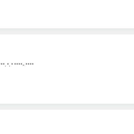
*. *. * ****- ****