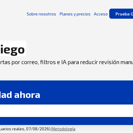
Sobre nosotros
Planes y precios
Acceso
Prueba G
iego
tas por correo, filtros e IA para reducir revisión man
dad ahora
suarios reales, 07/08/2026).
Metodología