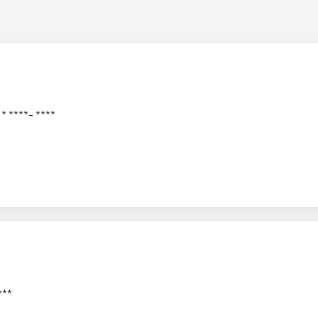
 * ****- ****
***