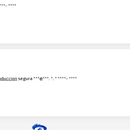
***- ****
nduccion
segura ***@***. *. * ****- ****