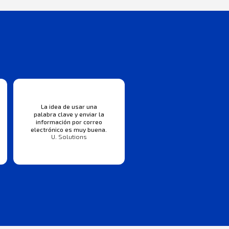
La idea de usar una
palabra clave y enviar la
información por correo
electrónico es muy buena.
U. Solutions