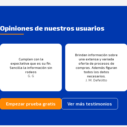
Opiniones de nuestros usuarios
Brindan información sobre
Cumplen con la
una extensa y variada
expectativa que es su fin.
oferta de procesos de
Sencilla la información sin
compras. Además figuran
rodeos
todos los datos
G. G
necesarios.
J. M. Defelitto
Empezar prueba gratis
Ver más testimonios