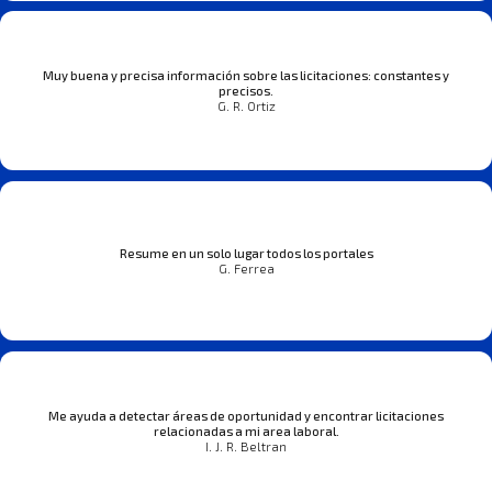
Muy buena y precisa información sobre las licitaciones: constantes y
precisos.
G. R. Ortiz
Resume en un solo lugar todos los portales
G. Ferrea
Me ayuda a detectar áreas de oportunidad y encontrar licitaciones
relacionadas a mi area laboral.
I. J. R. Beltran