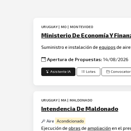
URUGUAY | MO | MONTEVIDEO
Ministerio De Economía Y Finan
Suministro e instalación de
equipos
de air
Apertura de Propuestas:
14/08/2026
Asistente IA
Lotes
Convocator
URUGUAY | MA | MALDONADO
Intendencia De Maldonado
Aire
Acondicionado
Ejecución de
obras
de
ampliación
en el pre