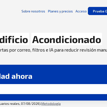
Sobre nosotros
Planes y precios
Acceso
Prueba G
dificio
Acondicionado
tas por correo, filtros e IA para reducir revisión man
dad ahora
suarios reales, 07/08/2026).
Metodología