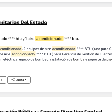
nitarias Del Estado
ado **** btu y 1 aire
acondicionado
**** btu.
condicionado
. 2 equipos de aire
acondicionado
**** BTU ( uno para G
 de aire
acondicionado
**** BTU ( para Gerencia de Gestión de Cliente
ón eléctrica, equipo de bombeo, instalación de
bomba
y soporte de
pis
ia
Cuota
cación Pública - Consejo Directivo Central