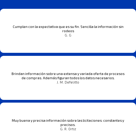
Cumplen con la expectativa que es su fin. Sencilla la información sin
rodeos
G. G
Brindan información sobre una extensa y variada oferta de procesos
de compras. Además figuran todos los datos necesarios.
J. M. Defelitto
Muy buena y precisa información sobre las licitaciones: constantes y
precisos.
G. R. Ortiz