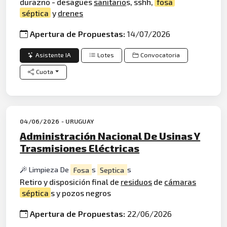
durazno - desagües
sanitario
s, sshh,
fosa
séptica
y
drenes
Apertura de Propuestas:
14/07/2026
Asistente IA
Lotes
Convocatoria
Cuota
04/06/2026 - URUGUAY
Administración Nacional De Usinas Y
Trasmisiones Eléctricas
Limpieza De
Fosa
s
Septica
s
Retiro y disposición final de
residuos
de
cámaras
séptica
s y pozos negros
Apertura de Propuestas:
22/06/2026