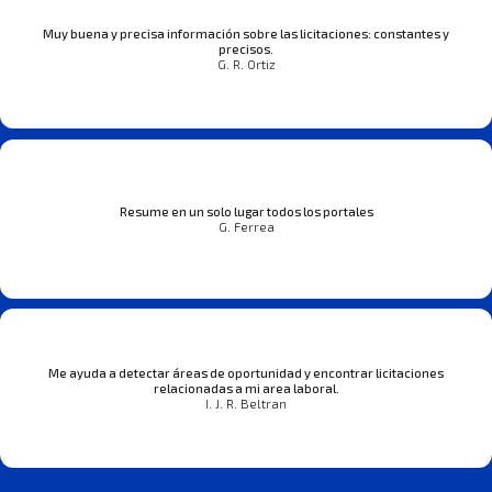
Muy buena y precisa información sobre las licitaciones: constantes y
precisos.
G. R. Ortiz
Resume en un solo lugar todos los portales
G. Ferrea
Me ayuda a detectar áreas de oportunidad y encontrar licitaciones
relacionadas a mi area laboral.
I. J. R. Beltran