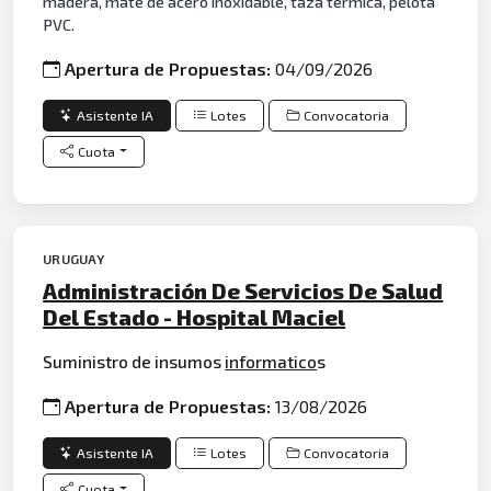
madera, mate de acero inoxidable, taza térmica, pelota
PVC.
Apertura de Propuestas:
04/09/2026
Asistente IA
Lotes
Convocatoria
Cuota
URUGUAY
Administración De Servicios De Salud
Del Estado - Hospital Maciel
Suministro de insumos
informatico
s
Apertura de Propuestas:
13/08/2026
Asistente IA
Lotes
Convocatoria
Cuota