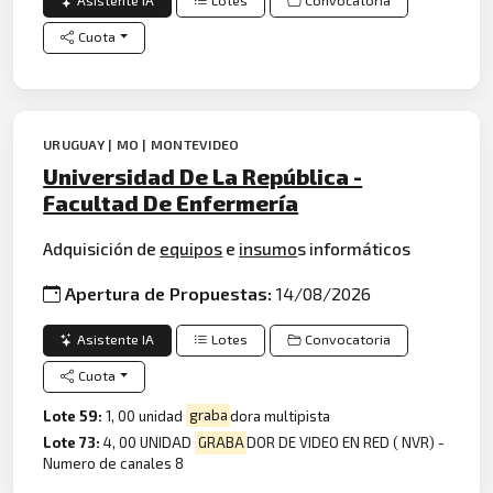
Asistente IA
Lotes
Convocatoria
Cuota
URUGUAY | MO | MONTEVIDEO
Universidad De La República -
Facultad De Enfermería
Adquisición de
equipos
e
insumo
s informáticos
Apertura de Propuestas:
14/08/2026
Asistente IA
Lotes
Convocatoria
Cuota
Lote 59:
1, 00 unidad
graba
dora multipista
Lote 73:
4, 00 UNIDAD
GRABA
DOR DE VIDEO EN RED ( NVR) -
Numero de canales 8