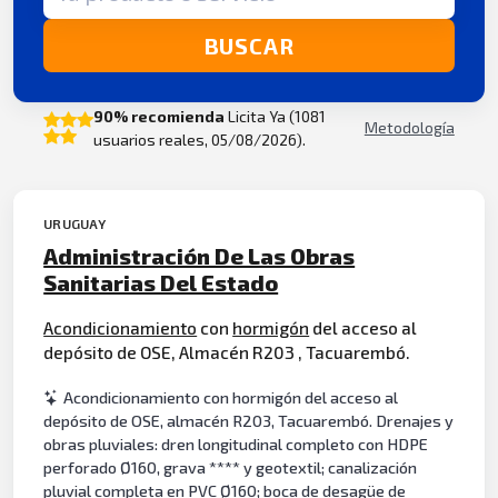
BUSCAR
90% recomienda
Licita Ya (1081
Metodología
usuarios reales, 05/08/2026).
URUGUAY
Administración De Las Obras
Sanitarias Del Estado
Acondicionamiento
con
hormigón
del acceso al
depósito de OSE, Almacén R203 , Tacuarembó.
Acondicionamiento con hormigón del acceso al
depósito de OSE, almacén R203, Tacuarembó. Drenajes y
obras pluviales: dren longitudinal completo con HDPE
perforado Ø160, grava **** y geotextil; canalización
pluvial completa en PVC Ø160; boca de desagüe de