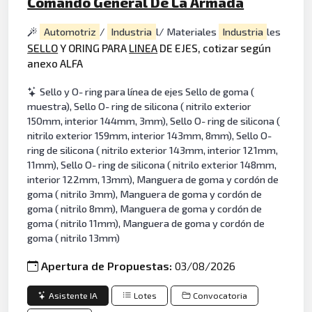
Comando General De La Armada
Automotriz
/
Industria
l/ Materiales
Industria
les
SELLO
Y ORING PARA
LINEA
DE EJES, cotizar según
anexo ALFA
Sello y O- ring para línea de ejes Sello de goma (
muestra), Sello O- ring de silicona ( nitrilo exterior
150mm, interior 144mm, 3mm), Sello O- ring de silicona (
nitrilo exterior 159mm, interior 143mm, 8mm), Sello O-
ring de silicona ( nitrilo exterior 143mm, interior 121mm,
11mm), Sello O- ring de silicona ( nitrilo exterior 148mm,
interior 122mm, 13mm), Manguera de goma y cordón de
goma ( nitrilo 3mm), Manguera de goma y cordón de
goma ( nitrilo 8mm), Manguera de goma y cordón de
goma ( nitrilo 11mm), Manguera de goma y cordón de
goma ( nitrilo 13mm)
Apertura de Propuestas:
03/08/2026
Asistente IA
Lotes
Convocatoria