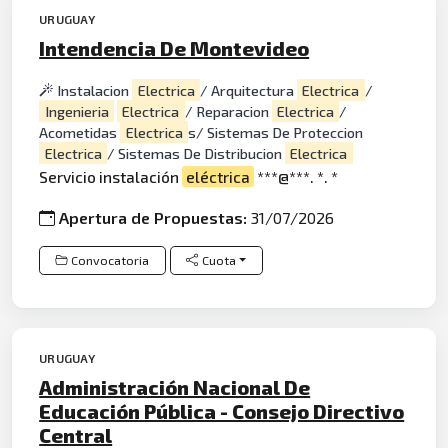
URUGUAY
Intendencia De Montevideo
Instalacion
Electrica
/ Arquitectura
Electrica
/
Ingenieria
Electrica
/ Reparacion
Electrica
/
Acometidas
Electrica
s/ Sistemas De Proteccion
Electrica
/ Sistemas De Distribucion
Electrica
Servicio instalación
eléctrica
***@***. *. *
Apertura de Propuestas:
31/07/2026
Convocatoria
Cuota
URUGUAY
Administración Nacional De
Educación Pública - Consejo Directivo
Central