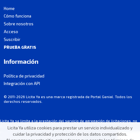
Home
Cómo funciona
Sobre nosotros
Acceso
Suscribir
PRUEBA GRATIS
Información
Política de privacidad
Integración con API
© 2011-2026 Licita Ya es una marca registrada de Portal Genial. Todos los
derechos reservados.
Licita Ya se limita a la prestación del servicio de agregación de licitaciones, no
participa en los procesos de contratación.
Licita Ya utiliza cookies para prestar un servicio individualizado y
Parte de la información puede contener imprecisiones involuntarias. Consultá
cuidar la privacidad y protección de los datos compartidos.
siempre el pliego/aviso oficial de cada licitación.