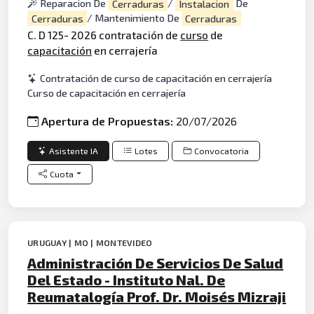
Reparacion De
Cerraduras
/
Instalacion
De
Cerraduras
/ Mantenimiento De
Cerraduras
C. D 125- 2026 contratación de
curso
de
capacitación
en cerrajería
Contratación de curso de capacitación en cerrajería
Curso de capacitación en cerrajería
Apertura de Propuestas:
20/07/2026
Asistente IA
Lotes
Convocatoria
Cuota
URUGUAY | MO | MONTEVIDEO
Administración De Servicios De Salud
Del Estado - Instituto Nal. De
Reumatalogía Prof. Dr. Moisés Mizraji