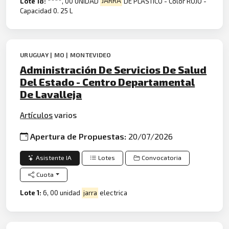
Lote 18:
****, 00 UNIDAD
JARRA
DE PLASTICO - Color ROJO -
Capacidad 0. 25 L
URUGUAY | MO | MONTEVIDEO
Administración De Servicios De Salud
Del Estado - Centro Departamental
De Lavalleja
Artículos
varios
Apertura de Propuestas:
20/07/2026
Asistente IA
Lotes
Convocatoria
Cuota
Lote 1:
6, 00 unidad
jarra
electrica