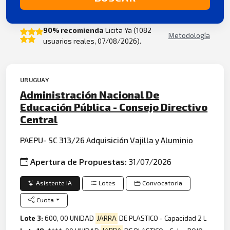
90% recomienda
Licita Ya (1082
Metodología
usuarios reales, 07/08/2026).
URUGUAY
Administración Nacional De
Educación Pública - Consejo Directivo
Central
PAEPU- SC 313/26 Adquisición
Vajilla
y
Aluminio
Apertura de Propuestas:
31/07/2026
Asistente IA
Lotes
Convocatoria
Cuota
Lote 3:
600, 00 UNIDAD
JARRA
DE PLASTICO - Capacidad 2 L