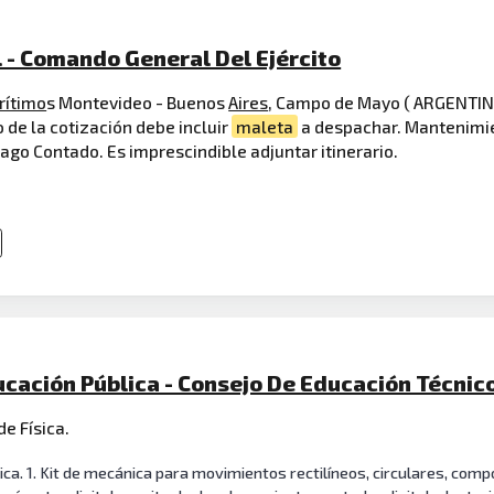
 - Comando General Del Ejército
rítimo
s Montevideo - Buenos
Aires
, Campo de Mayo ( ARGENTINA
de la cotización debe incluir
maleta
a despachar. Mantenimie
ago Contado. Es imprescindible adjuntar itinerario.
cación Pública - Consejo De Educación Técnico
de Física.
ica. 1. Kit de mecánica para movimientos rectilíneos, circulares, com