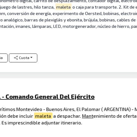
ómetro digital, carrito de desplazamiento, contador digital, electroim
uego de lastres, hilo tanza,
maleta
o caja para transporte. 2. Kit de
e Ohm, conversión de energía, experimento de Oersted, bobinas, electro
nalógico, barras de plexiglás y ebonita, brújula, bobinas, cables de c
ntación, imanes, lámparas, LED, motorgenerador, núcleo de hierro, pane
ia
Cuota
 - Comando General Del Ejército
marítimos Montevideo - Buenos Aires, El Palomar ( ARGENTINA) -
ión debe incluir
maleta
a despachar.
Mant
enimiento de oferta
Es imprescindible adjuntar itinerario.