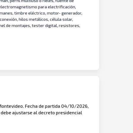
án, perfil multiuso o rieles, fuente de
 electromagnetismo para electrificación,
imanes, timbre eléctrico, motor- generador,
onexión, hilos metálicos, célula solar,
l de montajes, tester digital, resistores,
 Montevideo. Fecha de partida 04/10/2026,
 debe ajustarse al decreto presidencial