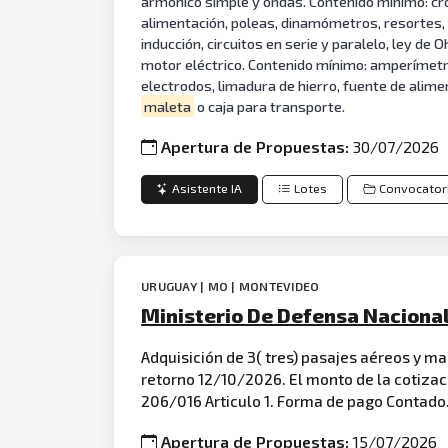
armónico simple y ondas. Contenido mínimo: cron
alimentación, poleas, dinamómetros, resortes, j
inducción, circuitos en serie y paralelo, ley d
motor eléctrico. Contenido mínimo: amperímetro a
electrodos, limadura de hierro, fuente de alime
maleta
o caja para transporte.
Apertura de Propuestas:
30/07/2026
Asistente IA
Lotes
Convocator
URUGUAY | MO | MONTEVIDEO
Ministerio De Defensa Nacional
Adquisición de 3( tres) pasajes aéreos y 
retorno 12/10/2026. El monto de la cotizac
206/016 Articulo 1. Forma de pago Contado. 
Apertura de Propuestas:
15/07/2026