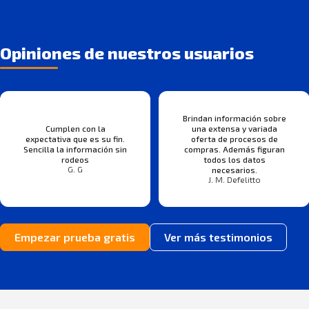
Opiniones de nuestros usuarios
Brindan información sobre
Cumplen con la
una extensa y variada
expectativa que es su fin.
oferta de procesos de
Sencilla la información sin
compras. Además figuran
rodeos
todos los datos
G. G
necesarios.
J. M. Defelitto
Empezar prueba gratis
Ver más testimonios