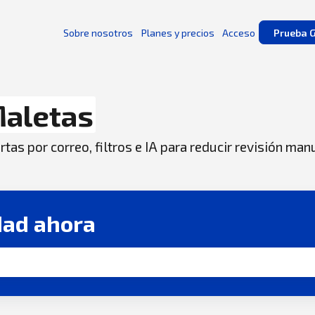
Sobre nosotros
Planes y precios
Acceso
Prueba G
aletas
tas por correo, filtros e IA para reducir revisión man
dad ahora