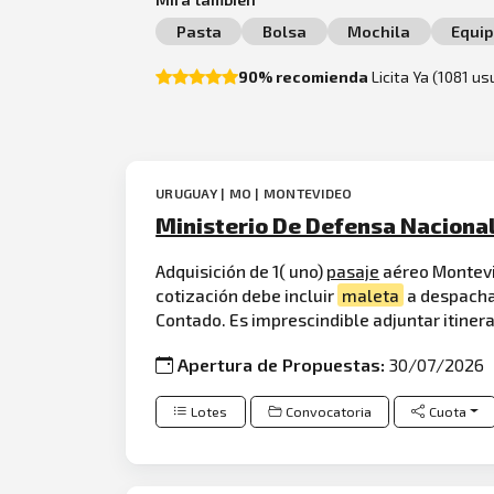
Pasta
Bolsa
Mochila
Equip
90% recomienda
Licita Ya (1081 u
URUGUAY | MO | MONTEVIDEO
Ministerio De Defensa Nacional
Adquisición de 1( uno)
pasaje
aéreo Montevi
cotización debe incluir
maleta
a despachar
Contado. Es imprescindible adjuntar itinera
Apertura de Propuestas:
30/07/2026
Lotes
Convocatoria
Cuota