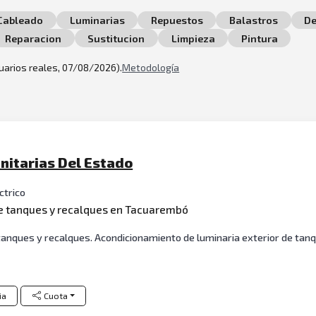
Cableado
Luminarias
Repuestos
Balastros
De
Reparacion
Sustitucion
Limpieza
Pintura
suarios reales, 07/08/2026).
Metodología
nitarias Del Estado
ctrico
 tanques y recalques en Tacuarembó
tanques y recalques. Acondicionamiento de luminaria exterior de ta
ia
Cuota