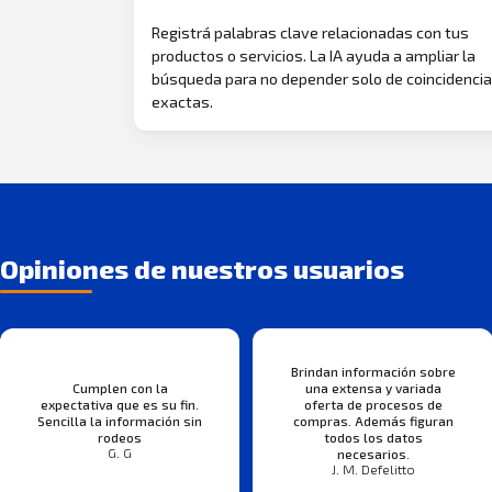
Registrá palabras clave relacionadas con tus
productos o servicios. La IA ayuda a ampliar la
búsqueda para no depender solo de coincidenci
exactas.
Opiniones de nuestros usuarios
Brindan información sobre
Cumplen con la
una extensa y variada
expectativa que es su fin.
oferta de procesos de
Sencilla la información sin
compras. Además figuran
rodeos
todos los datos
G. G
necesarios.
J. M. Defelitto