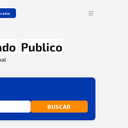
ratis
ado
Publico
ual
BUSCAR