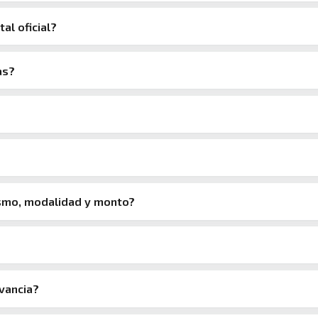
tal oficial?
as?
ismo, modalidad y monto?
evancia?