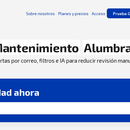
Sobre nosotros
Planes y precios
Acceso
Prueba G
antenimiento
Alumbr
tas por correo, filtros e IA para reducir revisión man
dad ahora