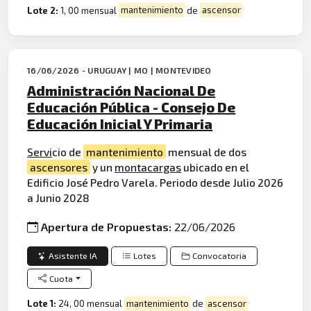
Lote 2:
1, 00 mensual
mantenimiento
de
ascensor
16/06/2026 - URUGUAY | MO | MONTEVIDEO
Administración Nacional De
Educación Pública - Consejo De
Educación Inicial Y Primaria
Servi
cio de
mantenimiento
mensual de dos
ascensores
y un
montacargas
ubicado en el
Edificio José Pedro Varela. Periodo desde Julio 2026
a Junio 2028
Apertura de Propuestas:
22/06/2026
Asistente IA
Lotes
Convocatoria
Cuota
Lote 1:
24, 00 mensual
mantenimiento
de
ascensor