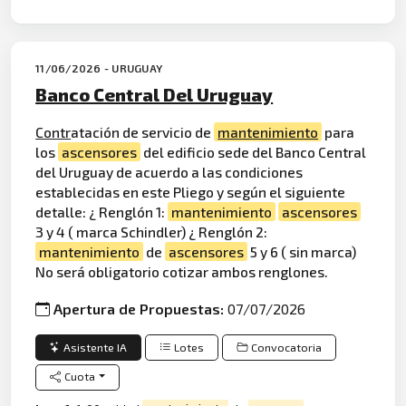
11/06/2026 - URUGUAY
Banco Central Del Uruguay
Contr
atación de servicio de
mantenimiento
para
los
ascensores
del edificio sede del Banco Central
del Uruguay de acuerdo a las condiciones
establecidas en este Pliego y según el siguiente
detalle: ¿ Renglón 1:
mantenimiento
ascensores
3 y 4 ( marca Schindler) ¿ Renglón 2:
mantenimiento
de
ascensores
5 y 6 ( sin marca)
No será obligatorio cotizar ambos renglones.
Apertura de Propuestas:
07/07/2026
Asistente IA
Lotes
Convocatoria
Cuota