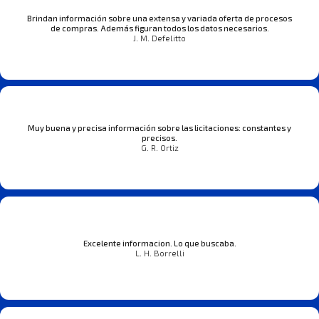
Brindan información sobre una extensa y variada oferta de procesos
de compras. Además figuran todos los datos necesarios.
J. M. Defelitto
Muy buena y precisa información sobre las licitaciones: constantes y
precisos.
G. R. Ortiz
Excelente informacion. Lo que buscaba.
L. H. Borrelli