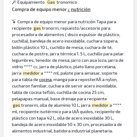
Equipamiento
Gas
tronomico
Compra de equipo menor ¿
nutrición
Compra de equipo menor para nutrición Tapa para
recipiente
gas
tronorm, repuesto/accesorio para
procesadora de alimentos ( disco expulsor de plástico,
cuchilla), bandeja de acero inoxidable, cuchara sopera,
bidón plástico 10 L, cuchillo de mesa, cuchara de té,
cuchara de postre, jarra térmica 1. 5 L, cuchillo para pelar
legumbres, tenedor de mesa, jarro con asa loza, jarra de
vidrio **** cc, jarra de plástico, plato llano porcelana,
jarra
medidor
a **** ml, palote para amasar, soporte
para tabla de
cocina
, manga para reposterAÂ a nylon,
cucharon familiar, cuchara de servir acero inoxidable,
tabla de cocina teflón, cuchilla de cocina 25 cm,
pelapapas manual, base drenaje para recipiente
gas
tronorm, olla de aluminio 10 L, jarra
medidor
a ****
ml, recipiente isotérmico para lAÂ quidos, recipiente de
plástico con tapa 42 L, olla de acero inoxidable 30 L,
bandeja de acero inoxidable 50 x 30 cm, procesadora de
alimentos industrial, batidora industrial planetaria.