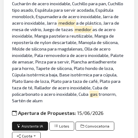
Cucharón de acero inoxidable, Cuchillo para pan, Cuchillo
tipo asado, Espátula para servir acodada, Espátula
monoblock, Espumadera de acero inoxidable, Jarra de
acero inoxidable, Jarra
medidor
a de plástico, Jarra de
mesa de vidrio, Juego de tazas
medidor
as de acero
inoxidable, Manga pastelera reutilizable, Manga de
repostería de nylon descartable, Manopla de silicona,
Molde de silicona para magdalenas, Olla de acero
inoxidable, Pala removedora de acero inoxidable, Palote
de amasar, Pinza para servir, Plancha antiadherente
para horno, Tapete de silicona, Plato hondo de loza,
Cúpula isotérmica baja, Base isotérmica para cúpula,
Plato llano de loza, Plato para taza de café, Plato para
taza de té, Rallador de acero inoxidable, Cuba de
policarbonato o acero inoxidable, Cuba
gas
tronorm,
Sartén de alum
Apertura de Propuestas:
15/06/2026
Asistente IA
Lotes
Convocatoria
Cuota