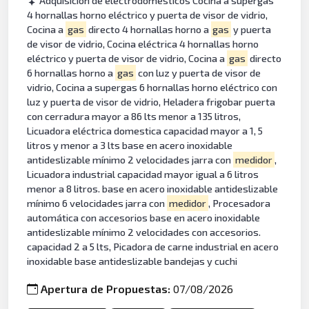
Adquisición de electrodomésticos Cocina a supergas
4 hornallas horno eléctrico y puerta de visor de vidrio,
Cocina a
gas
directo 4 hornallas horno a
gas
y puerta
de visor de vidrio, Cocina eléctrica 4 hornallas horno
eléctrico y puerta de visor de vidrio, Cocina a
gas
directo
6 hornallas horno a
gas
con luz y puerta de visor de
vidrio, Cocina a supergas 6 hornallas horno eléctrico con
luz y puerta de visor de vidrio, Heladera frigobar puerta
con cerradura mayor a 86 lts menor a 135 litros,
Licuadora eléctrica domestica capacidad mayor a 1, 5
litros y menor a 3 lts base en acero inoxidable
antideslizable mínimo 2 velocidades jarra con
medidor
,
Licuadora industrial capacidad mayor igual a 6 litros
menor a 8 litros. base en acero inoxidable antideslizable
mínimo 6 velocidades jarra con
medidor
, Procesadora
automática con accesorios base en acero inoxidable
antideslizable mínimo 2 velocidades con accesorios.
capacidad 2 a 5 lts, Picadora de carne industrial en acero
inoxidable base antideslizable bandejas y cuchi
Apertura de Propuestas:
07/08/2026