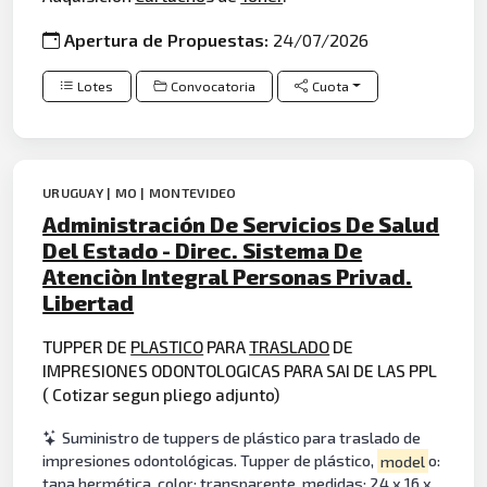
Apertura de Propuestas:
24/07/2026
Lotes
Convocatoria
Cuota
URUGUAY | MO | MONTEVIDEO
Administración De Servicios De Salud
Del Estado - Direc. Sistema De
Atenciòn Integral Personas Privad.
Libertad
TUPPER DE
PLASTICO
PARA
TRASLADO
DE
IMPRESIONES ODONTOLOGICAS PARA SAI DE LAS PPL
( Cotizar segun pliego adjunto)
Suministro de tuppers de plástico para traslado de
impresiones odontológicas. Tupper de plástico,
model
o:
tapa hermética, color: transparente, medidas: 24 x 16 x