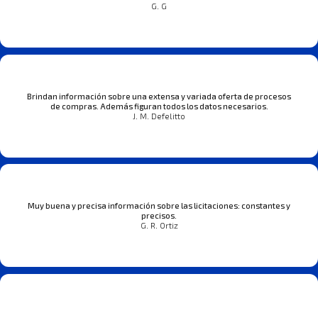
G. G
Brindan información sobre una extensa y variada oferta de procesos
de compras. Además figuran todos los datos necesarios.
J. M. Defelitto
Muy buena y precisa información sobre las licitaciones: constantes y
precisos.
G. R. Ortiz