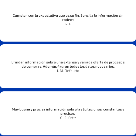
Cumplen con la expectativa que es su fin. Sencilla la información sin
rodeos
G. G
Brindan información sobre una extensa y variada oferta de procesos
de compras. Además figuran todos los datos necesarios.
J. M. Defelitto
Muy buena y precisa información sobre las licitaciones: constantes y
precisos.
G. R. Ortiz