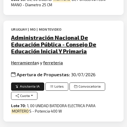
MANO - Diametro 25 CM
URUGUAY | MO | MONTEVIDEO
Administración Nacional De
Educación Pública - Consejo De
Educación Inicial Y Primaria
Herramienta
s y
ferreteria
Apertura de Propuestas:
30/07/2026
Asistente IA
Lotes
Convocatoria
Cuota
Lote 70:
1, 00 UNIDAD BATIDORA ELECTRICA PARA
MORTERO
S - Potencia 400 W