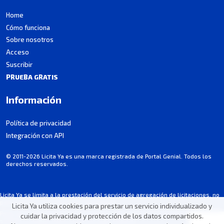
Home
Cómo funciona
Sobre nosotros
Acceso
Suscribir
PRUEBA GRATIS
Información
Política de privacidad
Integración con API
© 2011-2026 Licita Ya es una marca registrada de Portal Genial. Todos los
derechos reservados.
Licita Ya se limita a la prestación del servicio de agregación de licitaciones, no
participa en los procesos de contratación.
Licita Ya utiliza cookies para prestar un servicio individualizado y
Parte de la información puede contener imprecisiones involuntarias. Consultá
cuidar la privacidad y protección de los datos compartidos.
siempre el pliego/aviso oficial de cada licitación.