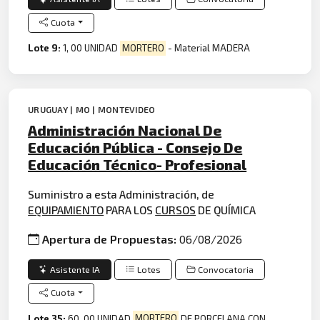
Cuota
Lote 9:
1, 00 UNIDAD
MORTERO
- Material MADERA
URUGUAY | MO | MONTEVIDEO
Administración Nacional De
Educación Pública - Consejo De
Educación Técnico- Profesional
Suministro a esta Administración, de
EQUIPAMIENTO
PARA LOS
CURSOS
DE QUÍMICA
Apertura de Propuestas:
06/08/2026
Asistente IA
Lotes
Convocatoria
Cuota
Lote 35:
60, 00 UNIDAD
MORTERO
DE PORCELANA CON