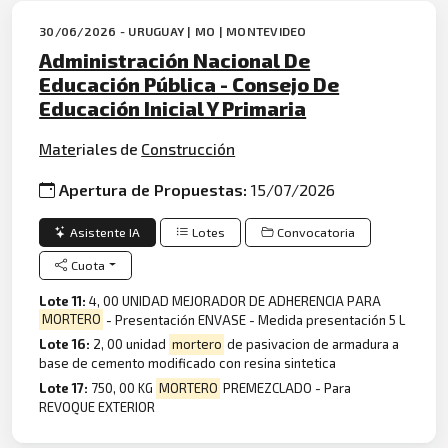
30/06/2026 - URUGUAY | MO | MONTEVIDEO
Administración Nacional De
Educación Pública - Consejo De
Educación Inicial Y Primaria
Mate
riales de
Construcción
Apertura de Propuestas:
15/07/2026
Asistente IA
Lotes
Convocatoria
Cuota
Lote 11:
4, 00 UNIDAD MEJORADOR DE ADHERENCIA PARA
MORTERO
- Presentación ENVASE - Medida presentación 5 L
Lote 16:
2, 00 unidad
mortero
de pasivacion de armadura a
base de cemento modificado con resina sintetica
Lote 17:
750, 00 KG
MORTERO
PREMEZCLADO - Para
REVOQUE EXTERIOR