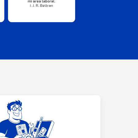
mi area laboral.
I. J. R. Beltran