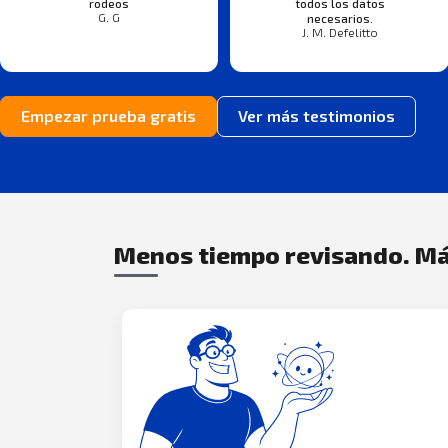
rodeos
todos los datos
G. G
necesarios.
J. M. Defelitto
Empezar prueba gratis
Ver más testimonios
Menos tiempo revisando. Má