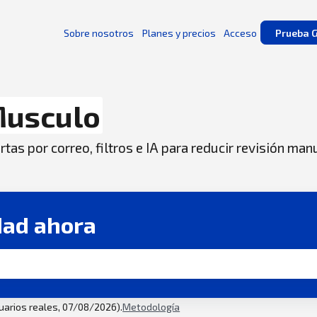
Sobre nosotros
Planes y precios
Acceso
Prueba G
usculo
tas por correo, filtros e IA para reducir revisión man
dad ahora
suarios reales, 07/08/2026).
Metodología