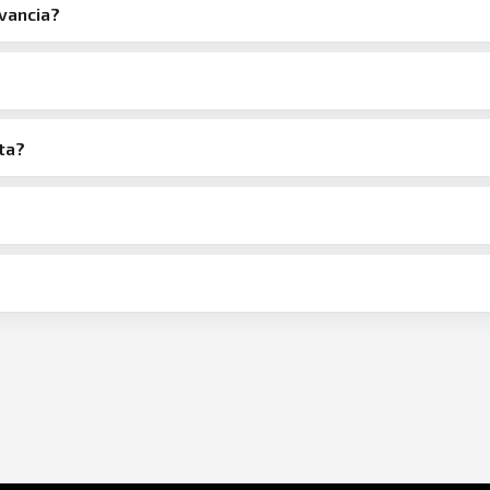
evancia?
ta?