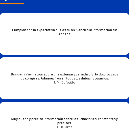
Cumplen con la expectativa que es su fin. Sencilla la información sin
rodeos
G. G
Brindan información sobre una extensa y variada oferta de procesos
de compras. Además figuran todos los datos necesarios.
J. M. Defelitto
Muy buena y precisa información sobre las licitaciones: constantes y
precisos.
G. R. Ortiz