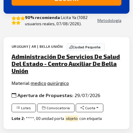
90% recomienda
Licita Ya (1082
Metodología
usuarios reales, 07/08/2026).
URUGUAY | AR | BELLA UNIÓN
Ciudad Pequeña
Administración De Servicios De Salud
Del Estado - Centro Auxiliar De Bella
Unión
Material
medico
quirúrgico
Apertura de Propuestas:
29/07/2026
Lotes
Convocatoria
Cuota
Lote 2:
****, 00 unidad porta
objeto
con etiqueta