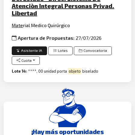
Atenciòn Integral Personas Privad.
Libertad
Mate
rial Medico Quirúrgico
Apertura de Propuestas:
27/07/2026
Asistente IA
Lotes
Convocatoria
Cuota
Lote 14:
****, 00 unidad porta
objeto
biselado
¡Hay más oportunidades