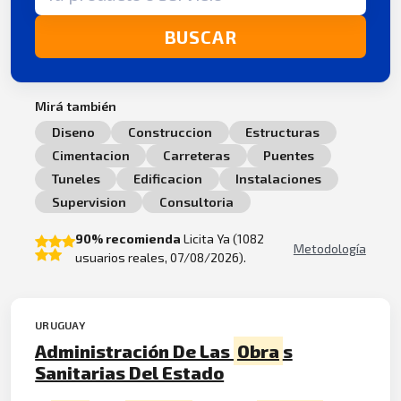
BUSCAR
Mirá también
Diseno
Construccion
Estructuras
Cimentacion
Carreteras
Puentes
Tuneles
Edificacion
Instalaciones
Supervision
Consultoria
90% recomienda
Licita Ya (1082
Metodología
usuarios reales, 07/08/2026).
URUGUAY
Administración De Las
Obra
s
Sanitarias Del Estado