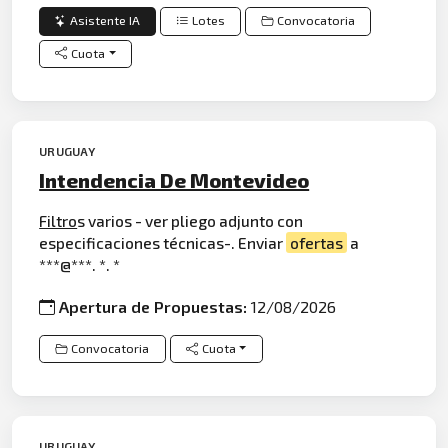
Asistente IA
Lotes
Convocatoria
Cuota
URUGUAY
Intendencia De Montevideo
Filtro
s varios - ver pliego adjunto con
especificaciones técnicas-. Enviar
ofertas
a
***@***. *. *
Apertura de Propuestas:
12/08/2026
Convocatoria
Cuota
URUGUAY