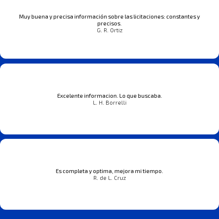
Muy buena y precisa información sobre las licitaciones: constantes y
precisos.
G. R. Ortiz
Excelente informacion. Lo que buscaba.
L. H. Borrelli
Es completa y optima, mejora mi tiempo.
R. de L. Cruz