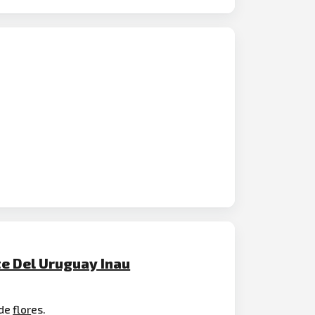
te Del Uruguay Inau
 de
flor
es.