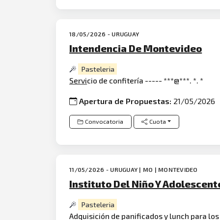
18/05/2026 - URUGUAY
Intendencia De Montevideo
Pasteleria
Servi
cio de confitería ----- ***@***. *. *
Apertura de Propuestas:
21/05/2026
Convocatoria
Cuota
11/05/2026 - URUGUAY | MO | MONTEVIDEO
Instituto Del Niño Y Adolescent
Pasteleria
Adquisición de panificados y lunch para lo