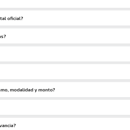
tal oficial?
as?
ismo, modalidad y monto?
evancia?