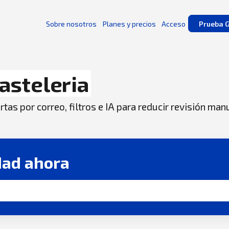
Sobre nosotros
Planes y precios
Acceso
Prueba G
asteleria
tas por correo, filtros e IA para reducir revisión man
dad ahora