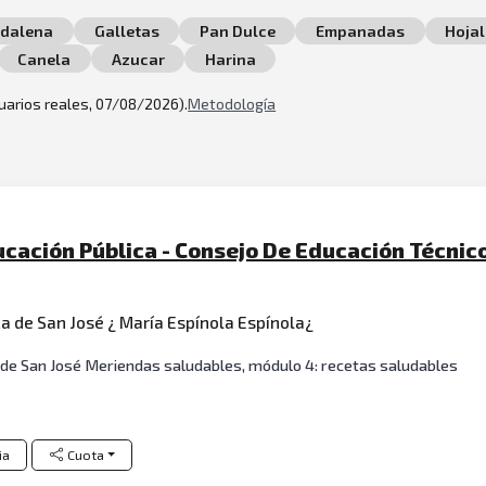
dalena
Galletas
Pan Dulce
Empanadas
Hojal
Canela
Azucar
Harina
suarios reales, 07/08/2026).
Metodología
cación Pública - Consejo De Educación Técnico
ca de San José ¿ María Espínola Espínola¿
ca de San José Meriendas saludables, módulo 4: recetas saludables
ia
Cuota