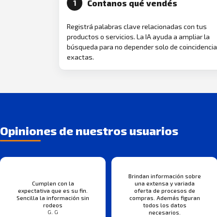
Contanos qué vendés
1
Registrá palabras clave relacionadas con tus
productos o servicios. La IA ayuda a ampliar la
búsqueda para no depender solo de coincidenci
exactas.
Opiniones de nuestros usuarios
Brindan información sobre
Cumplen con la
una extensa y variada
expectativa que es su fin.
oferta de procesos de
Sencilla la información sin
compras. Además figuran
rodeos
todos los datos
G. G
necesarios.