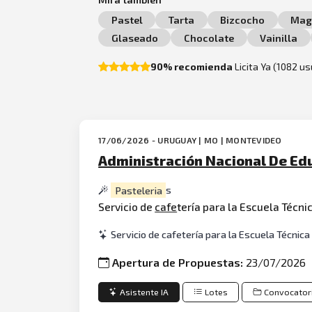
Pastel
Tarta
Bizcocho
Mag
Glaseado
Chocolate
Vainilla
90% recomienda
Licita Ya (1082 u
17/06/2026 - URUGUAY | MO | MONTEVIDEO
Administración Nacional De Edu
Pasteleria
s
Servicio de
cafe
tería para la Escuela Técni
Servicio de cafetería para la Escuela Técni
Apertura de Propuestas:
23/07/2026
Asistente IA
Lotes
Convocator