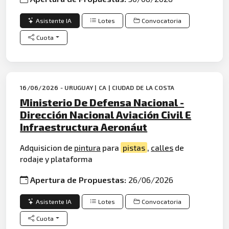
Asistente IA
Lotes
Convocatoria
Cuota
16/06/2026 - URUGUAY | CA | CIUDAD DE LA COSTA
Ministerio De Defensa Nacional -
Dirección Nacional Aviación Civil E
Infraestructura Aeronáut
Adquisicion de
pintura
para
pistas
,
calles
de
rodaje y plataforma
Apertura de Propuestas:
26/06/2026
Asistente IA
Lotes
Convocatoria
Cuota