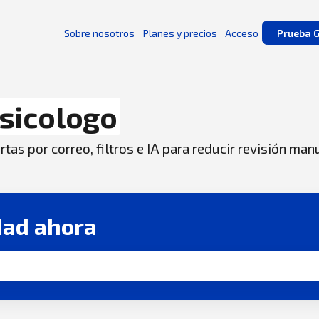
Sobre nosotros
Planes y precios
Acceso
Prueba G
sicologo
tas por correo, filtros e IA para reducir revisión man
dad ahora