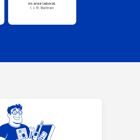
mi area laboral.
I. J. R. Beltran