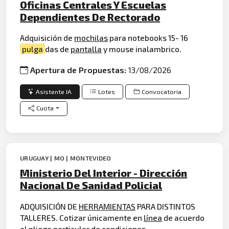
Oficinas Centrales Y Escuelas
Dependientes De Rectorado
Adquisición de
mochilas
para notebooks 15- 16
pulga
das de
pantalla
y mouse inalambrico.
Apertura de Propuestas:
13/08/2026
Asistente IA
Lotes
Convocatoria
Cuota
URUGUAY | MO | MONTEVIDEO
Ministerio Del Interior - Dirección
Nacional De Sanidad Policial
ADQUISICIÓN DE
HERRAMIENTAS
PARA DISTINTOS
TALLERES. Cotizar únicamente en
línea
de acuerdo
al pliego particular de condiciones.