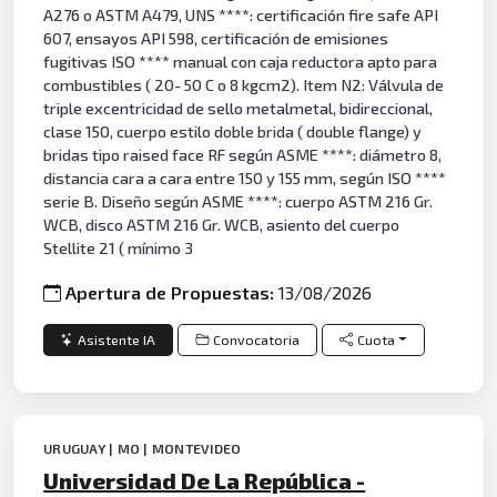
A276 o ASTM A479, UNS ****: certificación fire safe API
607, ensayos API 598, certificación de emisiones
fugitivas ISO **** manual con caja reductora apto para
combustibles ( 20- 50 C o 8 kgcm2). Item N2: Válvula de
triple excentricidad de sello metalmetal, bidireccional,
clase 150, cuerpo estilo doble brida ( double flange) y
bridas tipo raised face RF según ASME ****: diámetro 8,
distancia cara a cara entre 150 y 155 mm, según ISO ****
serie B. Diseño según ASME ****: cuerpo ASTM 216 Gr.
WCB, disco ASTM 216 Gr. WCB, asiento del cuerpo
Stellite 21 ( mínimo 3
Apertura de Propuestas:
13/08/2026
Asistente IA
Convocatoria
Cuota
URUGUAY | MO | MONTEVIDEO
Universidad De La República -