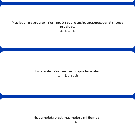
Muy buena y precisa información sobre las licitaciones: constantes y
precisos.
G. R. Ortiz
Excelente informacion. Lo que buscaba.
L. H. Borrelli
Es completa y optima, mejora mi tiempo.
R. de L. Cruz