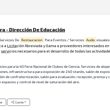
ra - Dirección De Educación
Servicios De
Restauracion
Para Eventos./ Servicios
Audio
visuales
oca a
Licita
ción Abreviada y llama a proveedores interesados en c
s
servi
cios necesarios para el desarrollo de todas las actividade
cios para la 40 Feria Nacional de Clubes de Ciencia. Servicios de alo
iones, infraestructura para exposición de 240 stands, salón de expo
 salón de confraternización, salón para evaluación, recepción, prensa y
 espacios y control de nivel de saturación del aire.
ia
Cuota