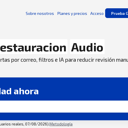
Sobre nosotros
Planes y precios
Acceso
Prueba G
estauracion
Audio
tas por correo, filtros e IA para reducir revisión man
dad ahora
suarios reales, 07/08/2026).
Metodología