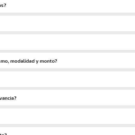
as?
ismo, modalidad y monto?
evancia?
ta?