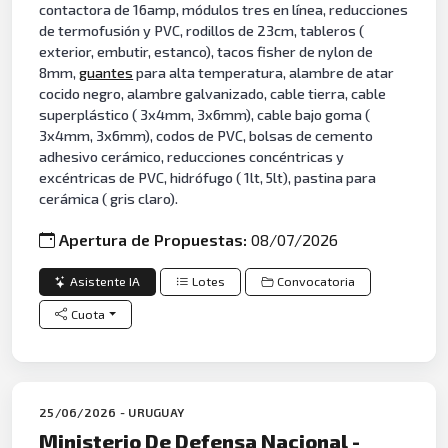
contactora de 16amp, módulos tres en línea, reducciones
de termofusión y PVC, rodillos de 23cm, tableros (
exterior, embutir, estanco), tacos fisher de nylon de
8mm,
guantes
para alta temperatura, alambre de atar
cocido negro, alambre galvanizado, cable tierra, cable
superplástico ( 3x4mm, 3x6mm), cable bajo goma (
3x4mm, 3x6mm), codos de PVC, bolsas de cemento
adhesivo cerámico, reducciones concéntricas y
excéntricas de PVC, hidrófugo ( 1lt, 5lt), pastina para
cerámica ( gris claro).
Apertura de Propuestas:
08/07/2026
Asistente IA
Lotes
Convocatoria
Cuota
25/06/2026 - URUGUAY
Ministerio De Defensa Nacional -