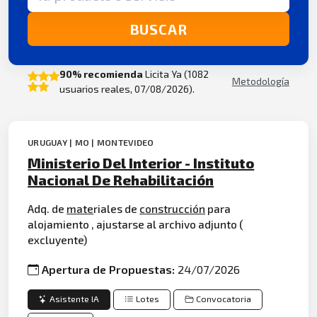
BUSCAR
90% recomienda
Licita Ya (1082
Metodología
usuarios reales, 07/08/2026).
URUGUAY | MO | MONTEVIDEO
Ministerio Del Interior - Instituto
Nacional De Rehabilitación
Adq. de
mate
riales de
construcción
para
alojamiento , ajustarse al archivo adjunto (
excluyente)
Apertura de Propuestas:
24/07/2026
Asistente IA
Lotes
Convocatoria