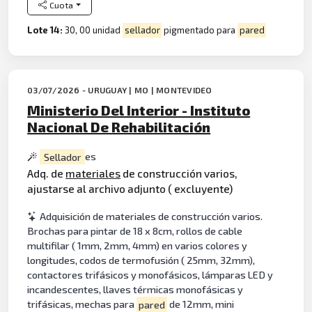
Cuota
Lote 14:
30, 00 unidad
sellador
pigmentado para
pared
03/07/2026 - URUGUAY | MO | MONTEVIDEO
Ministerio Del Interior - Instituto
Nacional De Rehabilitación
Sellador
es
Adq. de
materiales
de construcción varios,
ajustarse al archivo adjunto ( excluyente)
Adquisición de materiales de construcción varios.
Brochas para pintar de 18 x 8cm, rollos de cable
multifilar ( 1mm, 2mm, 4mm) en varios colores y
longitudes, codos de termofusión ( 25mm, 32mm),
contactores trifásicos y monofásicos, lámparas LED y
incandescentes, llaves térmicas monofásicas y
trifásicas, mechas para
pared
de 12mm, mini