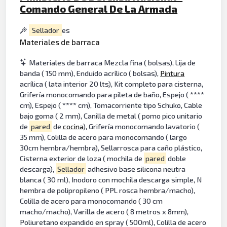
Comando General De La Armada
Sellador
es
Materiales de barraca
Materiales de barraca Mezcla fina ( bolsas), Lija de
banda ( 150 mm), Enduido acrílico ( bolsas),
Pintura
acrílica ( lata interior 20 lts), Kit completo para cisterna,
Grifería monocomando para pileta de baño, Espejo ( ****
cm), Espejo ( **** cm), Tomacorriente tipo Schuko, Cable
bajo goma ( 2 mm), Canilla de metal ( pomo pico unitario
de
pared
de
cocina
), Grifería monocomando lavatorio (
35 mm), Colilla de acero para monocomando ( largo
30cm hembra/hembra), Sellarrosca para caño plástico,
Cisterna exterior de loza ( mochila de
pared
doble
descarga),
Sellador
adhesivo base silicona neutra
blanca ( 30 ml), Inodoro con mochila descarga simple, N
hembra de polipropileno ( PPL rosca hembra/macho),
Colilla de acero para monocomando ( 30 cm
macho/macho), Varilla de acero ( 8 metros x 8mm),
Poliuretano expandido en spray ( 500ml), Colilla de acero