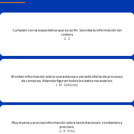
Cumplen con la expectativa que es su fin. Sencilla la información sin
rodeos
G. G
Brindan información sobre una extensa y variada oferta de procesos
de compras. Además figuran todos los datos necesarios.
J. M. Defelitto
Muy buena y precisa información sobre las licitaciones: constantes y
precisos.
G. R. Ortiz