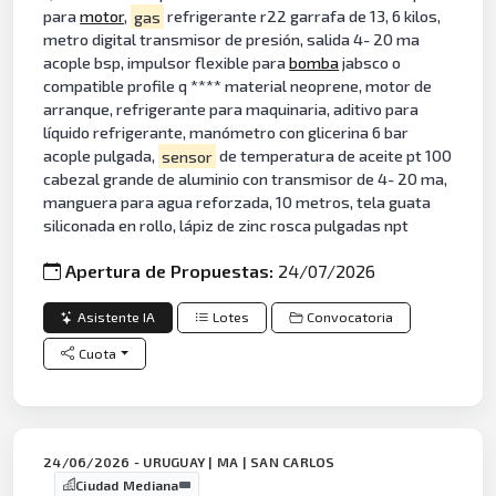
para
motor
,
gas
refrigerante r22 garrafa de 13, 6 kilos,
metro digital transmisor de presión, salida 4- 20 ma
acople bsp, impulsor flexible para
bomba
jabsco o
compatible profile q **** material neoprene, motor de
arranque, refrigerante para maquinaria, aditivo para
líquido refrigerante, manómetro con glicerina 6 bar
acople pulgada,
sensor
de temperatura de aceite pt 100
cabezal grande de aluminio con transmisor de 4- 20 ma,
manguera para agua reforzada, 10 metros, tela guata
siliconada en rollo, lápiz de zinc rosca pulgadas npt
Apertura de Propuestas:
24/07/2026
Asistente IA
Lotes
Convocatoria
Cuota
24/06/2026 - URUGUAY | MA | SAN CARLOS
Ciudad Mediana