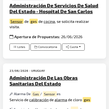
Administración De Servicios De Salud
Del Estado - Hospital De San Carlos
Sensor
de
gas
de
cocina
, se solicita realizar
visita.
Apertura de Propuestas:
26/06/2026
Lotes
Convocatoria
Cuota
23/06/2026 - URUGUAY
Administración De Las Obras
Sanitarias Del Estado
Alarma De
Gas
/
Sensor
es
Servicio de
calibración
de
alarma
de cloro
gas