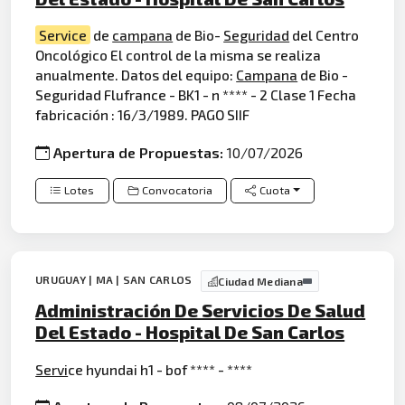
Service
de
campana
de Bio-
Seguridad
del Centro
Oncológico El control de la misma se realiza
anualmente. Datos del equipo:
Campana
de Bio -
Seguridad Flufrance - BK1 - n **** - 2 Clase 1 Fecha
fabricación : 16/3/1989. PAGO SIIF
Apertura de Propuestas:
10/07/2026
Lotes
Convocatoria
Cuota
URUGUAY | MA | SAN CARLOS
Ciudad Mediana
Administración De Servicios De Salud
Del Estado - Hospital De San Carlos
Servi
ce hyundai h1 - bof **** - ****