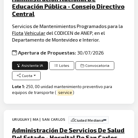
Educación Pública - Consejo Directivo
Central
Servicios de Mantenimientos Programados para la
Flota
Vehicular
del CODICEN de ANEP, en el
Departamento de Montevideo e Interior.
Apertura de Propuestas:
30/07/2026
Asistente IA
Lotes
Convocatoria
Cuota
Lote 1:
250, 00 unidad mantenimiento preventivo para
equipos de transporte (
service
)
URUGUAY | MA | SAN CARLOS
Ciudad Mediana
Administración De Servicios De Salud
Del Estado - Hospital De San Carlos