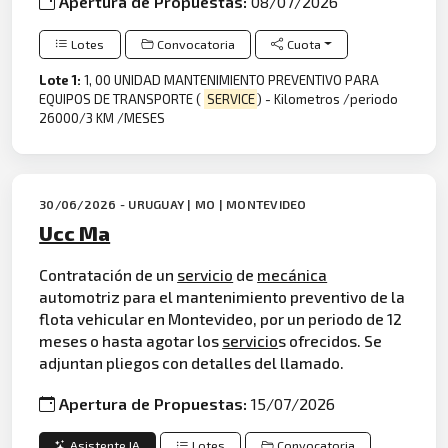
Apertura de Propuestas:
08/07/2026
Lotes
Convocatoria
Cuota
Lote 1:
1, 00 UNIDAD MANTENIMIENTO PREVENTIVO PARA
EQUIPOS DE TRANSPORTE (
SERVICE
) - Kilometros /periodo
26000/3 KM /MESES
30/06/2026 - URUGUAY | MO | MONTEVIDEO
Ucc Ma
Contratación de un
servicio
de
mecánica
automotriz para el mantenimiento preventivo de la
flota vehicular en Montevideo, por un periodo de 12
meses o hasta agotar los
servicio
s ofrecidos. Se
adjuntan pliegos con detalles del llamado.
Apertura de Propuestas:
15/07/2026
Asistente IA
Lotes
Convocatoria