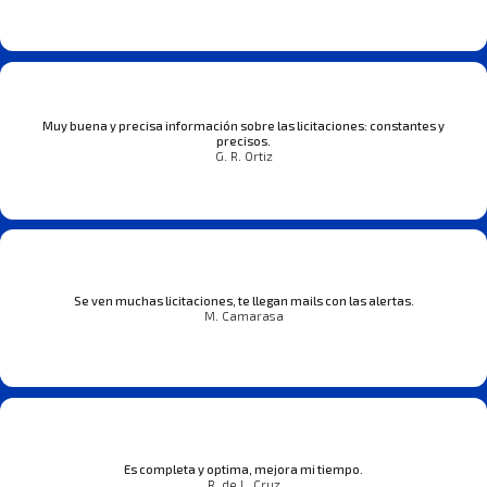
Muy buena y precisa información sobre las licitaciones: constantes y
precisos.
G. R. Ortiz
Se ven muchas licitaciones, te llegan mails con las alertas.
M. Camarasa
Es completa y optima, mejora mi tiempo.
R. de L. Cruz