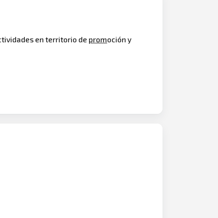
ctividades en territorio de
prom
oción y