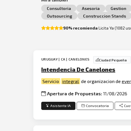
Consultoria
Asesoria
Gestion
Outsourcing
Construccion Stands
90% recomienda
Licita Ya (1082 u
URUGUAY | CA | CANELONES
Ciudad Pequeña
Intendencia De Canelones
Servicio
integral
de organizacion de
eve
Apertura de Propuestas:
11/08/2026
Asistente IA
Convocatoria
Cuo