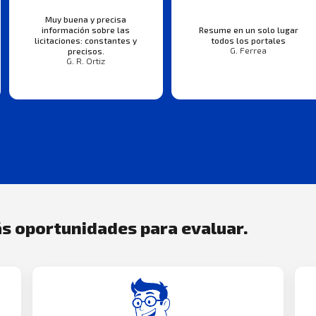
Muy buena y precisa
información sobre las
Resume en un solo lugar
licitaciones: constantes y
todos los portales
G. Ferrea
precisos.
G. R. Ortiz
s oportunidades para evaluar.