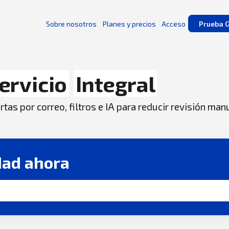
Sobre nosotros
Planes y precios
Acceso
Prueba G
ervicio
Integral
tas por correo, filtros e IA para reducir revisión man
dad ahora