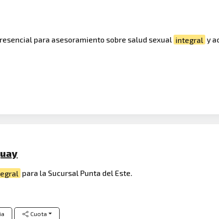
presencial para asesoramiento sobre salud sexual
integral
y a
guay
tegral
para la Sucursal Punta del Este.
ia
Cuota