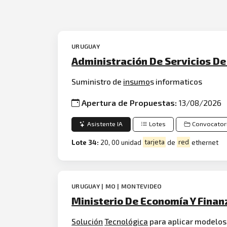
URUGUAY
Administración De Servicios De
Suministro de
insumo
s informaticos
Apertura de Propuestas:
13/08/2026
Asistente IA
Lotes
Convocator
Lote 34:
20, 00 unidad
tarjeta
de
red
ethernet
URUGUAY | MO | MONTEVIDEO
Ministerio De Economía Y Finan
Solución
Tecnológica
para aplicar modelos 