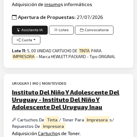
Adquisición de
insumo
s informáticos
Apertura de Propuestas:
27/07/2026
Asistente IA
Lotes
Convocatoria
Cuota
Lote 11:
5, 00 UNIDAD CARTUCHO DE
TINTA
PARA
IMPRESORA
- Marca HEWLETT PACKARD - Tipo ORIGINAL
URUGUAY | MO | MONTEVIDEO
Instituto Del Niño Y Adolescente Del
Uruguay - Instituto Del Niño Y
Adolescente Del Uruguay Inau
Cartuchos De
Tinta
/ Toner Para
Impresora
s/
Repuestos De
Impresora
Adquisición
Cartucho
s de Toner.