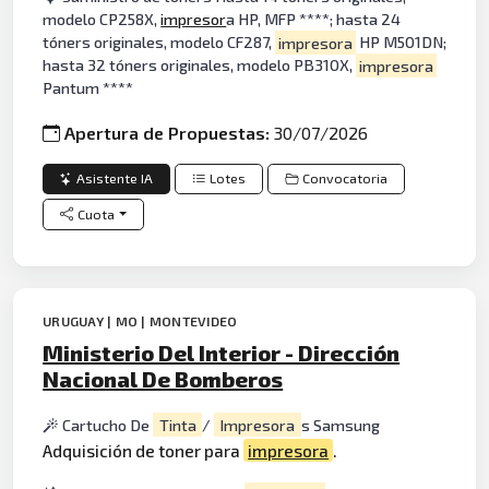
modelo CP258X,
impresor
a HP, MFP ****; hasta 24
tóners originales, modelo CF287,
impresora
HP M501DN;
hasta 32 tóners originales, modelo PB310X,
impresora
Pantum ****
Apertura de Propuestas:
30/07/2026
Asistente IA
Lotes
Convocatoria
Cuota
URUGUAY | MO | MONTEVIDEO
Ministerio Del Interior - Dirección
Nacional De Bomberos
Cartucho De
Tinta
/
Impresora
s Samsung
Adquisición de toner para
impresora
.