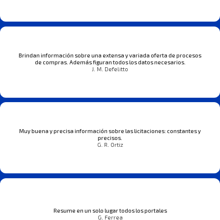
Brindan información sobre una extensa y variada oferta de procesos
de compras. Además figuran todos los datos necesarios.
J. M. Defelitto
Muy buena y precisa información sobre las licitaciones: constantes y
precisos.
G. R. Ortiz
Resume en un solo lugar todos los portales
G. Ferrea