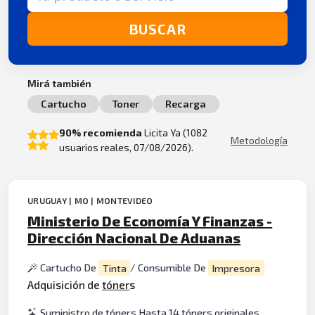
BUSCAR
Mirá también
Cartucho
Toner
Recarga
90% recomienda
Licita Ya (1082
Metodología
usuarios reales, 07/08/2026).
URUGUAY | MO | MONTEVIDEO
Ministerio De Economía Y Finanzas -
Dirección Nacional De Aduanas
Cartucho De
Tinta
/ Consumible De
Impresora
Adquisición de
tóner
s
Suministro de tóners Hasta 14 tóners originales,