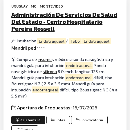
URUGUAY | MO | MONTEVIDEO
Administración De Servicios De Salud
Del Estado - Centro Hospitalario
Pereira Rossell
Intubacion
Endotraqueal
/
Tubo
Endotraqueal
Mandril ped ****
Compra de
insumo
s médicos: sonda nasogástrica y
mandril guía para intubación
endotraqueal
. Sonda
nasogástrica de
silicona
8 french, longitud 125 cm.
Mandril guía para intubación
endotraqueal
difícil, tipo
Boussignac N 2 ( 2. 5 a 3. 5 mm). Mandril guía para
intubación
endotraqueal
difícil, tipo Boussignac N 3 ( 4 a
5. 5 mm).
Apertura de Propuestas:
16/07/2026
Asistente IA
Lotes
Convocatoria
Cuota