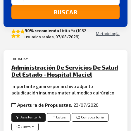
BUSCAR
90% recomienda
Licita Ya (1082
Metodología
usuarios reales, 07/08/2026).
URUGUAY
Administración De Servicios De Salud
Del Estado - Hospital Maciel
Importante guiarse por archivo adjunto
adjudicación
insumos
material
medico
quirúrgico
Apertura de Propuestas:
23/07/2026
Asistente IA
Lotes
Convocatoria
Cuota