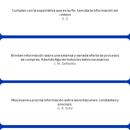
Cumplen con la expectativa que es su fin. Sencilla la información sin
rodeos
G. G
Brindan información sobre una extensa y variada oferta de procesos
de compras. Además figuran todos los datos necesarios.
J. M. Defelitto
Muy buena y precisa información sobre las licitaciones: constantes y
precisos.
G. R. Ortiz