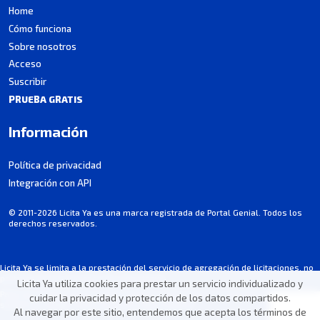
Home
Cómo funciona
Sobre nosotros
Acceso
Suscribir
PRUEBA GRATIS
Información
Política de privacidad
Integración con API
© 2011-2026 Licita Ya es una marca registrada de Portal Genial. Todos los
derechos reservados.
Licita Ya se limita a la prestación del servicio de agregación de licitaciones, no
participa en los procesos de contratación.
Licita Ya utiliza cookies para prestar un servicio individualizado y
Parte de la información puede contener imprecisiones involuntarias. Consultá
cuidar la privacidad y protección de los datos compartidos.
siempre el pliego/aviso oficial de cada licitación.
Al navegar por este sitio, entendemos que acepta los términos de