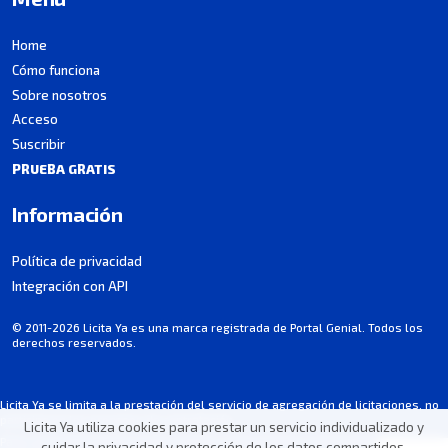
Home
Cómo funciona
Sobre nosotros
Acceso
Suscribir
PRUEBA GRATIS
Información
Política de privacidad
Integración con API
© 2011-2026 Licita Ya es una marca registrada de Portal Genial. Todos los
derechos reservados.
Licita Ya se limita a la prestación del servicio de agregación de licitaciones, no
participa en los procesos de contratación.
Licita Ya utiliza cookies para prestar un servicio individualizado y
Parte de la información puede contener imprecisiones involuntarias. Consultá
cuidar la privacidad y protección de los datos compartidos.