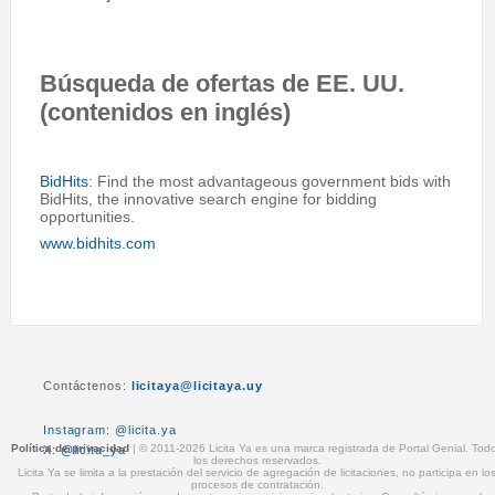
Búsqueda de ofertas de EE. UU.
(contenidos en inglés)
BidHits
: Find the most advantageous government bids with
BidHits, the innovative search engine for bidding
opportunities.
www.bidhits.com
Contáctenos:
licitaya@licitaya.uy
Instagram: @licita.ya
Política de privacidad
| © 2011-2026 Licita Ya es una marca registrada de Portal Genial. Tod
X: @licita_ya
los derechos reservados.
Licita Ya se limita a la prestación del servicio de agregación de licitaciones, no participa en lo
procesos de contratación.