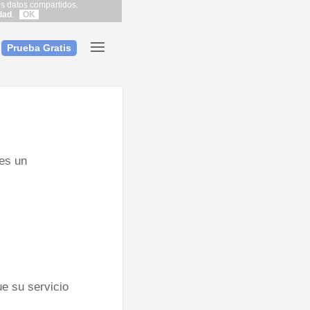
los datos compartidos.
dad
.
OK
Prueba Gratis
es un
e su servicio