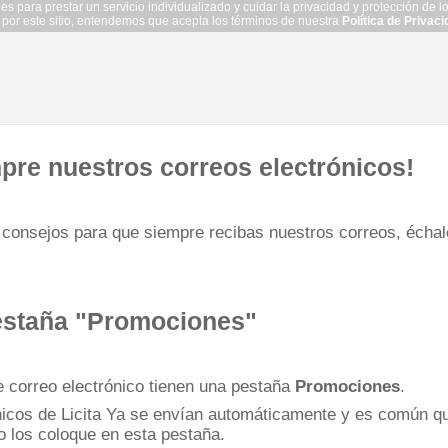
kies para prestar un servicio individualizado y cuidar la privacidad y protección de 
 por este sitio, entendemos que acepta los términos de nuestra
Política de Privaci
pre nuestros correos electrónicos!
consejos para que siempre recibas nuestros correos, échal
estaña "Promociones"
e correo electrónico tienen una pestaña
Promociones
.
nicos de Licita Ya se envían automáticamente y es común qu
o los coloque en esta pestaña.