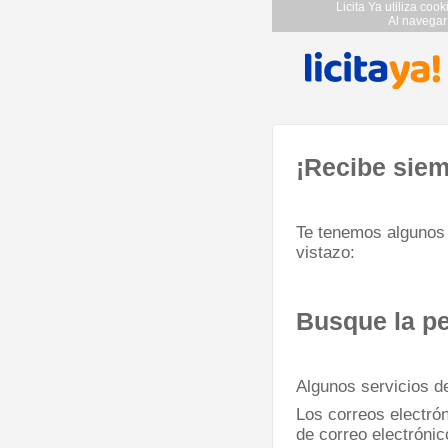
Licita Ya utiliza coo
Al navegar
¡Recibe siem
Te tenemos algunos 
vistazo:
Busque la p
Algunos servicios d
Los correos electró
de correo electrónic